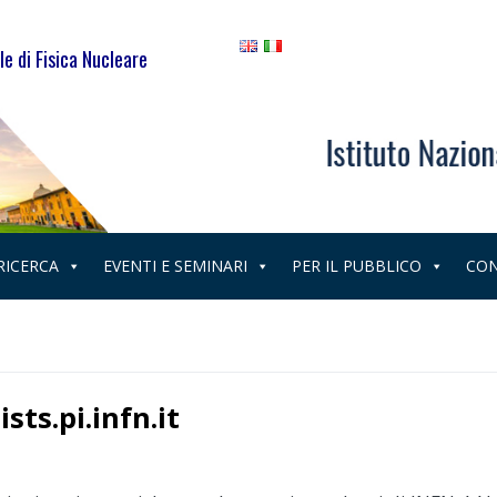
le di Fisica Nucleare
 RICERCA
EVENTI E SEMINARI
PER IL PUBBLICO
CON
sts.pi.infn.it
a