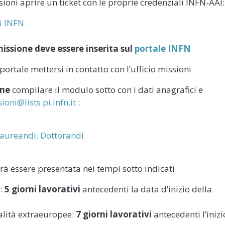
ioni aprire un ticket con le proprie credenziali INFN-AAI:
i INFN
missione deve essere inserita sul
portale INFN
rtale mettersi in contatto con l’ufficio missioni
one
compilare il modulo sotto con i dati anagrafici e
ioni@lists.pi.infn.it
:
 Laureandi, Dottorandi
rà essere presentata nei tempi sotto indicati
a:
5 giorni lavorativi
antecedenti la data d’inizio della
calità extraeuropee:
7 giorni lavorativi
antecedenti l’inizi