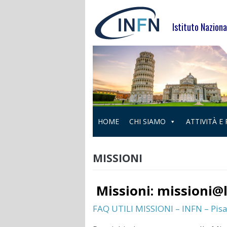
Skip
to
Istituto Naziona
content
HOME
CHI SIAMO
ATTIVITÀ E
MISSIONI
Missioni:
missioni@li
FAQ UTILI MISSIONI – INFN – Pis