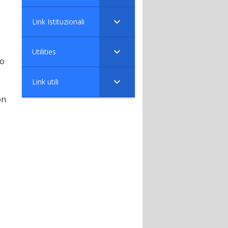
Link Istituzionali
e
Utilities
to
Link utili
on