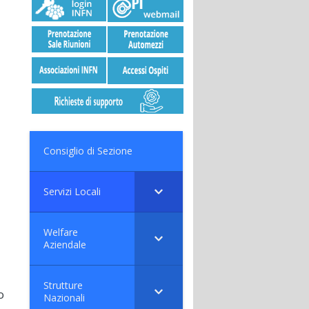
Consiglio di Sezione
Servizi Locali
Welfare
Aziendale
Strutture
o
Nazionali