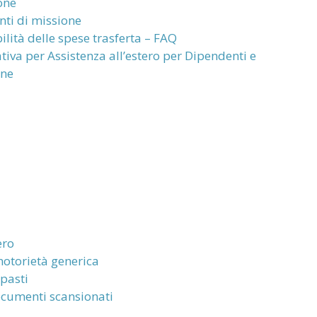
one
nti di missione
ilità delle spese trasferta – FAQ
tiva per Assistenza all’estero per Dipendenti e
one
ero
 notorietà generica
 pasti
ocumenti scansionati