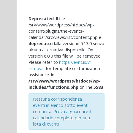
Navigazione
Navigazione
Deprecated
: Il file
/srv/www/wordpress/htdocs/wp-
content/plugins/the-events-
calendar/src/views/list/content.php è
deprecato
dalla versione 5.13.0 senza
alcuna alternativa disponibile. On
version 6.0.0 this file will be removed.
Please refer to
https://evnt.is/v1-
removal
for template customization
assistance. in
/srv/www/wordpress/htdocs/wp-
includes/functions.php
on line
5583
Nessuna corrispondenza
eventi in elenco sotto eventi
comunità. Prova a guardare il
calendario completo per una
lista di eventi.