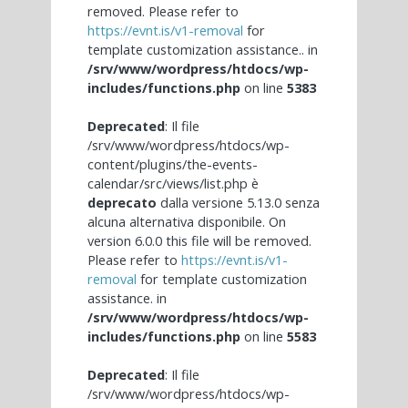
removed. Please refer to
https://evnt.is/v1-removal
for
template customization assistance.. in
/srv/www/wordpress/htdocs/wp-
includes/functions.php
on line
5383
Deprecated
: Il file
/srv/www/wordpress/htdocs/wp-
content/plugins/the-events-
calendar/src/views/list.php è
deprecato
dalla versione 5.13.0 senza
alcuna alternativa disponibile. On
version 6.0.0 this file will be removed.
Please refer to
https://evnt.is/v1-
removal
for template customization
assistance. in
/srv/www/wordpress/htdocs/wp-
includes/functions.php
on line
5583
Deprecated
: Il file
/srv/www/wordpress/htdocs/wp-