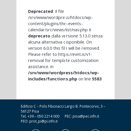
Deprecated
: Il file
/srv/www/wordpress/htdocs/wp-
content/plugins/the-events-
calendar/src/views/list/nav.php è
deprecato
dalla versione 5.13.0 senza
alcuna alternativa disponibile. On
version 6.0.0 this file will be removed.
Please refer to
https://evnt.is/v1-
removal
for template customization
assistance. in
/srv/www/wordpress/htdocs/wp-
includes/functions.php
on line
5583
Edificio C – Polo Fibonacci Largo B. Pontecorvo, 3 –
56127 Pisa
Tel. +39 – 050 2214 000 PEC:
pisa@pec.infn.it
PEO:
prot_pi@pi.infn.it