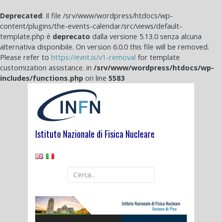
Deprecated
: Il file /srv/www/wordpress/htdocs/wp-
content/plugins/the-events-calendar/src/views/default-
template.php è
deprecato
dalla versione 5.13.0 senza alcuna
alternativa disponibile. On version 6.0.0 this file will be removed.
Please refer to
https://evnt.is/v1-removal
for template
customization assistance. in
/srv/www/wordpress/htdocs/wp-
includes/functions.php
on line
5583
Skip
to
content
Istituto Nazionale di Fisica Nucleare