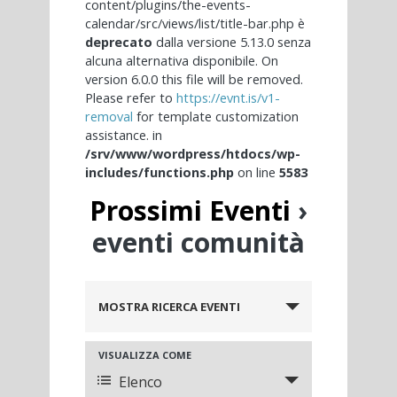
content/plugins/the-events-
calendar/src/views/list/title-bar.php è
deprecato
dalla versione 5.13.0 senza
alcuna alternativa disponibile. On
version 6.0.0 this file will be removed.
Please refer to
https://evnt.is/v1-
removal
for template customization
assistance. in
/srv/www/wordpress/htdocs/wp-
includes/functions.php
on line
5583
Prossimi Eventi
›
eventi comunità
Eventi
MOSTRA RICERCA EVENTI
Ricerca
e
Evento
VISUALIZZA COME
viste
Elenco
Viste