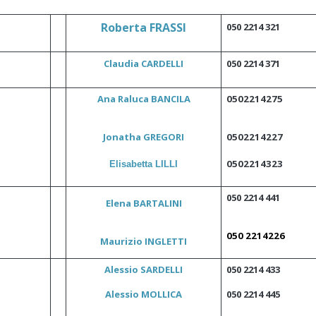
Roberta FRASSI
050 2214 321
Claudia CARDELLI
050 2214 371
Ana Raluca BANCILA
0502214275
Jonatha GREGORI
0502214227
0502214323
Elisabetta LILLI
050 2214 441
Elena BARTALINI
050 2214226
Maurizio INGLETTI
Alessio SARDELLI
050 2214 433
Alessio MOLLICA
050 2214 445