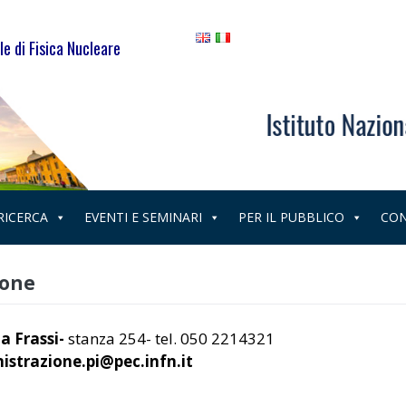
le di Fisica Nucleare
 RICERCA
EVENTI E SEMINARI
PER IL PUBBLICO
CON
ione
a Frassi-
stanza 254- tel. 050 2214321
istrazione.pi@pec.infn.it