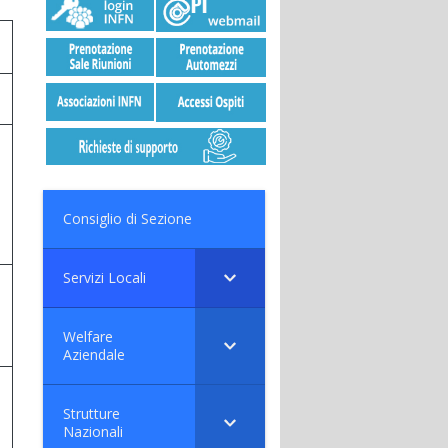
Consiglio di Sezione
Servizi Locali
Welfare
Aziendale
Strutture
Nazionali