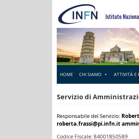
Skip
to
Istituto Naziona
content
HOME
CHI SIAMO
ATTIVITÀ E
Servizio di Amministraz
Responsabile del Servizio:
Robert
roberta.frassi@pi.infn.it ammin
Codice Fiscale: 84001850589