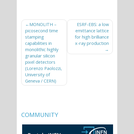
Navigazione
MONOLITH –
ESRF-EBS: a low
picosecond time
emittance lattice
articoli
stamping
for high brilliance
capabilities in
x-ray production
monolithic highly
granular silicon
pixel detectors
(Lorenzo Paolozzi,
University of
Geneva / CERN)
COMMUNITY