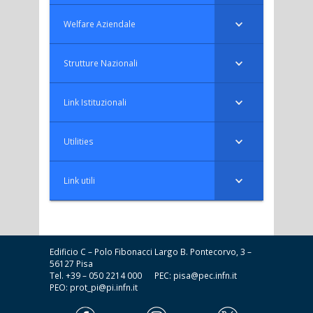
Welfare Aziendale
Strutture Nazionali
Link Istituzionali
Utilities
Link utili
Edificio C – Polo Fibonacci Largo B. Pontecorvo, 3 –
56127 Pisa
Tel. +39 – 050 2214 000 PEC:
pisa@pec.infn.it
PEO:
prot_pi@pi.infn.it