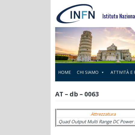
Skip
to
Istituto Naziona
content
HOME
CHI SIAMO
ATTIVITÀ E
AT – db – 0063
Attrezzatura
Quad Output Multi Range DC Power 