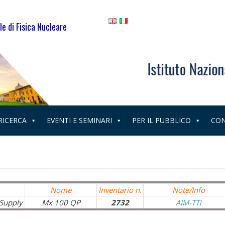
le di Fisica Nucleare
 RICERCA
EVENTI E SEMINARI
PER IL PUBBLICO
CON
Nome
Inventario n.
Note/Info
Supply
Mx 100 QP
2732
AIM-TTi