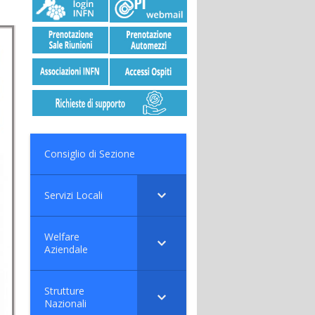
Consiglio di Sezione
Servizi Locali
Welfare
Aziendale
Strutture
Nazionali