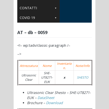
CONTATTI
COVID 19
AT – db – 0059
<!– wp:tadv/classic-paragraph /–
–>
Inventario
Attrezzatura
Nome
Note/Info
n.
SHE-
Ultrasonic
UT8271-
x
SHESTO
Clear
EUK
Ultrasonic Clear Shesto – SHE-UT8271-
EUK –
DataSheet
Brochure –
Download