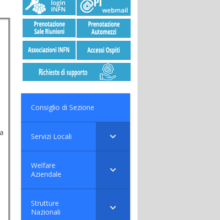
Consiglio di Sezione
ia
Servizi Locali
Welfare
Aziendale
Strutture
Nazionali