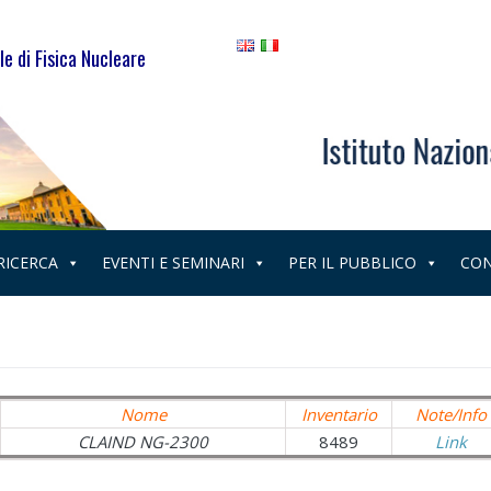
le di Fisica Nucleare
 RICERCA
EVENTI E SEMINARI
PER IL PUBBLICO
CON
Nome
Inventario
Note/Info
CLAIND NG-2300
8489
Link