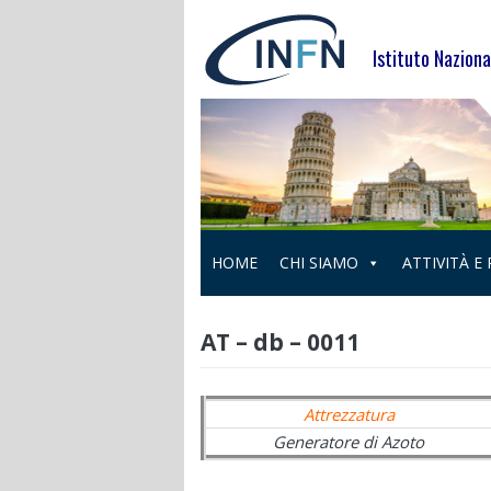
Skip
to
Istituto Naziona
content
HOME
CHI SIAMO
ATTIVITÀ E
AT – db – 0011
Attrezzatura
Generatore di Azoto