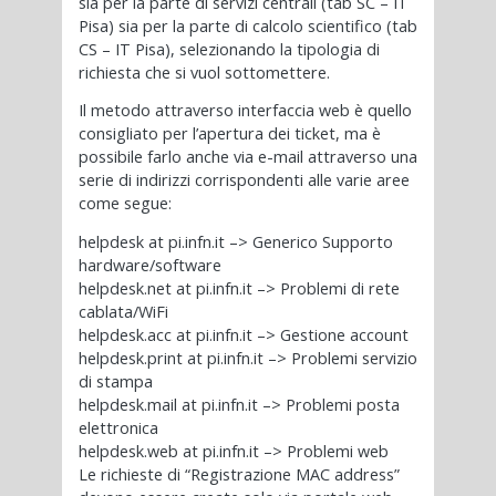
sia per la parte di servizi centrali (tab SC – IT
Pisa) sia per la parte di calcolo scientifico (tab
CS – IT Pisa), selezionando la tipologia di
richiesta che si vuol sottomettere.
Il metodo attraverso interfaccia web è quello
consigliato per l’apertura dei ticket, ma è
possibile farlo anche via e-mail attraverso una
serie di indirizzi corrispondenti alle varie aree
come segue:
helpdesk at pi.infn.it –> Generico Supporto
hardware/software
helpdesk.net at pi.infn.it –> Problemi di rete
cablata/WiFi
helpdesk.acc at pi.infn.it –> Gestione account
helpdesk.print at pi.infn.it –> Problemi servizio
di stampa
helpdesk.mail at pi.infn.it –> Problemi posta
elettronica
helpdesk.web at pi.infn.it –> Problemi web
Le richieste di “Registrazione MAC address”