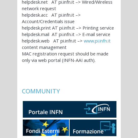
helpdesk.net AT pi.infn.it –> Wired/Wireless
network request
helpdesk.acc AT pi.infn.it –>
Account/Credentials issue
helpdesk.print AT pi.infn.it –> Printing service
helpdesk.mail AT pi.infn.it –> E-mail service
helpdesk.web AT pi.infn.it –>
www.pi.infn.it
content management
MAC registration request should be made
only via web portal (INFN-AAI auth).
COMMUNITY